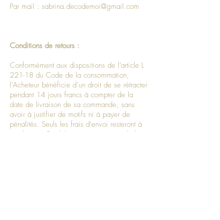
Par mail :
sabrina.decodemoi@gmail.com
Conditions de retours :
Conformément aux dispositions de l’article L
221-18 du Code de la consommation,
l’Acheteur bénéficie d’un droit de se rétracter
pendant 14 jours francs à compter de la
date de livraison de sa commande, sans
avoir à justifier de motifs ni à payer de
pénalités. Seuls les frais d'envoi resteront à
sa charge. Ce délai court à compter de la
réception du colis par l’Acheteur.
Si ce délai expire un samedi, un dimanche
ou un jour férié ou chômé, il est prolongé
jusqu'au premier jour ouvrable suivant.
Attention, tout article réalisé sur-mesure
(choix des fragrances, des pierres, des
fleurs ou toute autre customisation) ainsi que