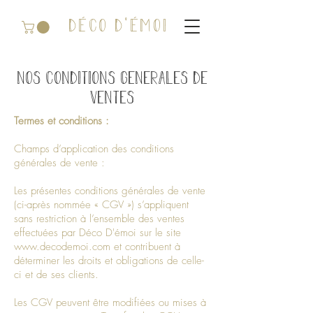
DÉCO D'ÉMOI
NOS CONDITIONS GENERALES DE
VENTES
Termes et conditions :
Champs d’application des conditions
générales de vente :
Les présentes conditions générales de vente
(ci-après nommée « CGV ») s’appliquent
sans restriction à l’ensemble des ventes
effectuées par Déco D'émoi sur le site
www.decodemoi.com
et contribuent à
déterminer les droits et obligations de celle-
ci et de ses clients.
Les CGV peuvent être modifiées ou mises à