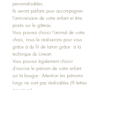
peronnalisables.
Ils seront parfaits pour accompagner
l'anniversaire de votre enfant et être
posés sur le gâteau.
Vous pouvez choisir l'animal de votre
choix, nous le réaliserons pour vous
grâce à du fil de laiton grâce à la
technique du Lineart.
Vous pouvez également choisir
d'inscrire le prénom de votre enfant
sur la bougie - Attention les prénoms
longs ne sont pas réalisables (9 lettres
maximum)
Détails de l'article
Une bougie et un animal Totem pour veiller
Politique d'échange et de
sur votre enfant le jour de son anniversaire
et qu'il pourra garder comme élément de
remboursement
décoration en grandissant.