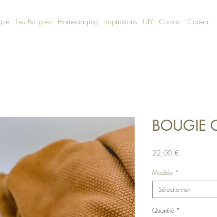
ique
Les Bougies
Homestaging
Inspirations
DIY
Contact
Cadeau
BOUGIE
Prix
22,00 €
Modèle
*
Sélectionner
Quantité
*