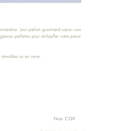
urmandise. Leur parfum gourmand saura vous
gances parfaites pour réchauffer votre pièce
e émaillée ou en verre.
Haut de page
Nos CGV
© 2023 Créé avec
Wix.com