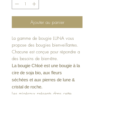
Ajouter au panier
La gamme de bougie LUNA vous
propose des bougies bienveillantes.
Chacune est conçue pour répondre a
des besoins de bien-être.
La bougie Chloé est une bougie à la
cire de soja bio, aux fleurs
séchées et aux pierres de lune &
cristal de roche.
Les minéraux présents dans cette
bougie vous permettront d'harmoniser
vos émotions, d'augmenter votre
créativité & votre intuition.
Contenant : 300 ml