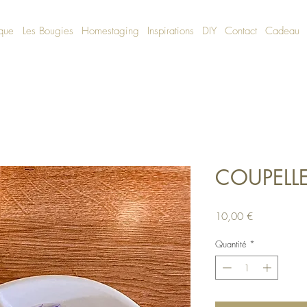
ique
Les Bougies
Homestaging
Inspirations
DIY
Contact
Cadeau
COUPELL
Prix
10,00 €
Quantité
*