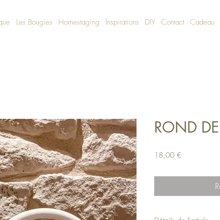
ique
Les Bougies
Homestaging
Inspirations
DIY
Contact
Cadeau
ROND DE 
Prix
18,00 €
R